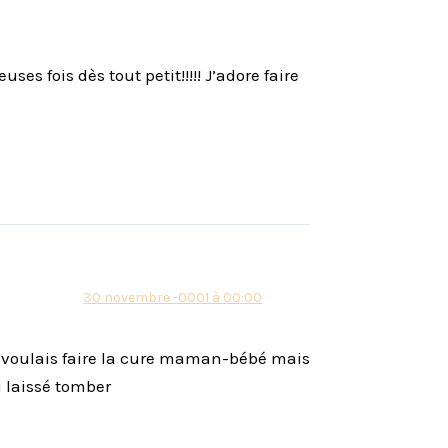
s fois dès tout petit!!!!! J’adore faire
30 novembre -0001 à 00:00
je voulais faire la cure maman-bébé mais
i laissé tomber