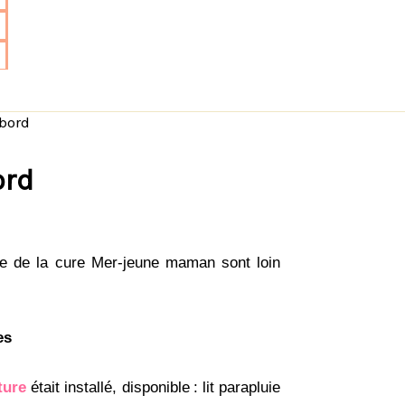
abord
ord
e de la cure Mer-jeune maman sont loin
es
ture
était installé, disponible
: lit parapluie