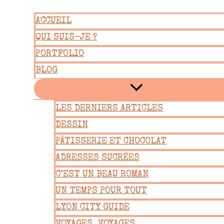
Aller
ACCUEIL
au
QUI SUIS-JE ?
contenu
PORTFOLIO
BLOG
LES DERNIERS ARTICLES
DESSIN
PÂTISSERIE ET CHOCOLAT
ADRESSES SUCRÉES
C’EST UN BEAU ROMAN
UN TEMPS POUR TOUT
LYON CITY GUIDE