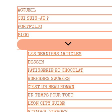
Aller
ACCUEIL
au
QUI SUIS-JE ?
contenu
PORTFOLIO
BLOG
LES DERNIERS ARTICLES
DESSIN
PÂTISSERIE ET CHOCOLAT
ADRESSES SUCRÉES
C’EST UN BEAU ROMAN
UN TEMPS POUR TOUT
LYON CITY GUIDE