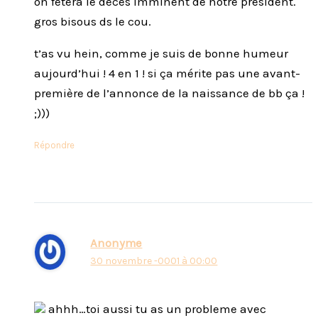
on fêtera le décès imminent de notre président.
gros bisous ds le cou.
t’as vu hein, comme je suis de bonne humeur
aujourd’hui ! 4 en 1 ! si ça mérite pas une avant-
première de l’annonce de la naissance de bb ça !
;)))
Répondre
Anonyme
30 novembre -0001 à 00:00
ahhh…toi aussi tu as un probleme avec