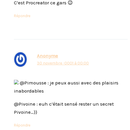
C’est Procreator ce gars 😉
Répondre
Anonyme
30 novembre -0001 à 00:00
@Pimousse : je peux aussi avec des plaisirs
inabordables
@Pivoine : euh c’était sensé rester un secret
Pivoine…))
Répondre