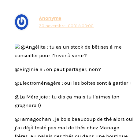
Anonyme
30 novembre -0001 à 00:00
@Angélita : tu as un stock de bêtises à me
conseiller pour l’hiver à venir?
@Virginie B : on peut partager, non?
@Electroménagère : oui les boîtes sont à garder !
@La Mère joie : tu dis ça mais tu l’aimes ton
grognard !)
@Tamagochan : je bois beaucoup de thé alors oui
j’ai déjà testé pas mal de thés chez Mariage
frères, au palais des thés ou dans une boutique