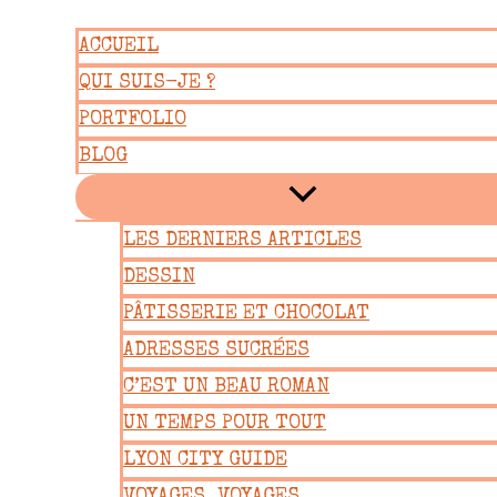
Aller
ACCUEIL
au
QUI SUIS-JE ?
contenu
PORTFOLIO
BLOG
LES DERNIERS ARTICLES
DESSIN
PÂTISSERIE ET CHOCOLAT
ADRESSES SUCRÉES
C’EST UN BEAU ROMAN
UN TEMPS POUR TOUT
LYON CITY GUIDE