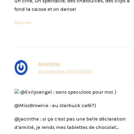
un ciné, un spectacle, des chatouilles, des clips à
fond la caisse et on danse!
Répondre
Anonyme
30 novembre -0001 à 00:00
@Evilysangel : sans speculoos pour moi )
@MissBrownie : au starbuck café?)
@jacinthe : si ça c’est pas une belle déclaration
d’amitié, je rends mes tablettes de chocolat…