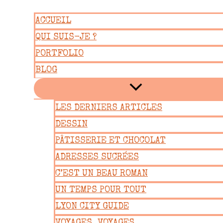
Aller
ACCUEIL
au
QUI SUIS-JE ?
contenu
PORTFOLIO
BLOG
LES DERNIERS ARTICLES
DESSIN
PÂTISSERIE ET CHOCOLAT
ADRESSES SUCRÉES
C’EST UN BEAU ROMAN
UN TEMPS POUR TOUT
LYON CITY GUIDE