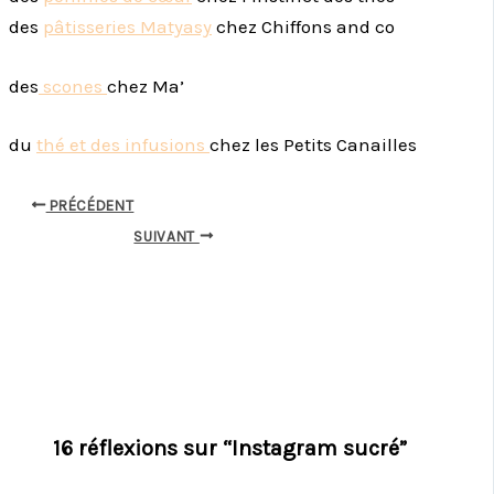
des
pâtisseries Matyasy
chez Chiffons and co
des
scones
chez Ma’
du
thé et des infusions
chez les Petits Canailles
PRÉCÉDENT
SUIVANT
16 réflexions sur “Instagram sucré”