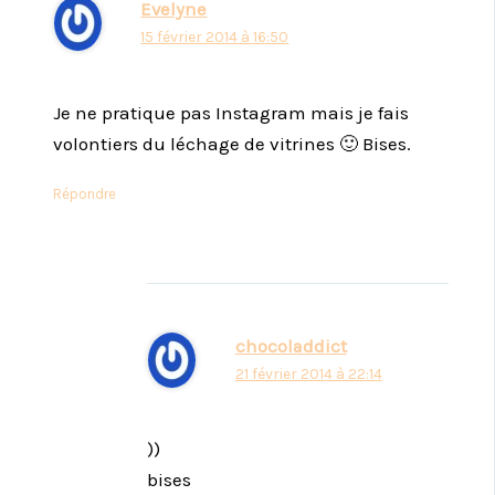
Evelyne
15 février 2014 à 16:50
Je ne pratique pas Instagram mais je fais
volontiers du léchage de vitrines 🙂 Bises.
Répondre
chocoladdict
21 février 2014 à 22:14
))
bises