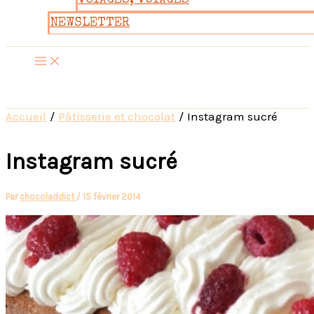
VOYAGES, VOYAGES
NEWSLETTER
Accueil
Pâtisserie et chocolat
Instagram sucré
Instagram sucré
Par
chocoladdict
/
15 février 2014