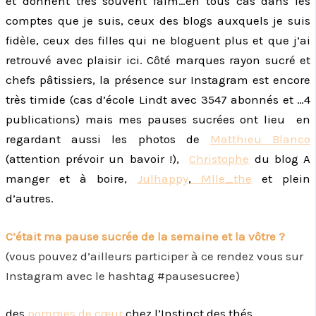
et donnent très souvent faim…en tous cas dans les
comptes que je suis, ceux des blogs auxquels je suis
fidèle, ceux des filles qui ne bloguent plus et que j’ai
retrouvé avec plaisir ici. Côté marques rayon sucré et
chefs pâtissiers, la présence sur Instagram est encore
très timide (cas d’école Lindt avec 3547 abonnés et …4
publications) mais mes pauses sucrées ont lieu en
regardant aussi les photos de
Matthieu Blanco
(attention prévoir un bavoir !),
Christophe
du blog A
manger et à boire,
Julhappy
,
Mlle_the
et plein
d’autres.
C’était ma pause sucrée de la semaine et la vôtre ?
(vous pouvez d’ailleurs participer à ce rendez vous sur
Instagram avec le hashtag #pausesucree)
des
pommes de cœur
chez l’Instinct des thés