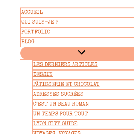
Aller
ACCUEIL
au
QUI SUIS-JE ?
contenu
PORTFOLIO
BLOG
LES DERNIERS ARTICLES
DESSIN
PÂTISSERIE ET CHOCOLAT
ADRESSES SUCRÉES
C’EST UN BEAU ROMAN
UN TEMPS POUR TOUT
LYON CITY GUIDE