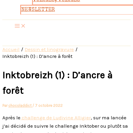
VOYAGES, VOYAGES
NEWSLETTER
Accueil
Dessin et linogravure
Inktobreizh (1) : D’ancre à forêt
Inktobreizh (1) : D’ancre à
forêt
Par
chocoladdict
/
7 octobre 2022
Après le
challenge de Ludivine Alligier
, sur ma lancée
j’ai décidé de suivre le challenge Inktober ou plutôt sa