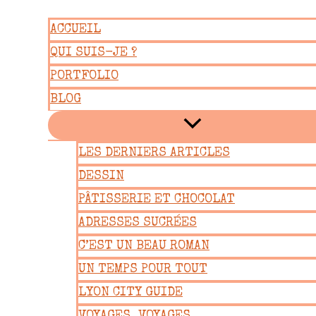
Aller
ACCUEIL
au
QUI SUIS-JE ?
contenu
PORTFOLIO
BLOG
LES DERNIERS ARTICLES
DESSIN
PÂTISSERIE ET CHOCOLAT
ADRESSES SUCRÉES
C’EST UN BEAU ROMAN
UN TEMPS POUR TOUT
LYON CITY GUIDE