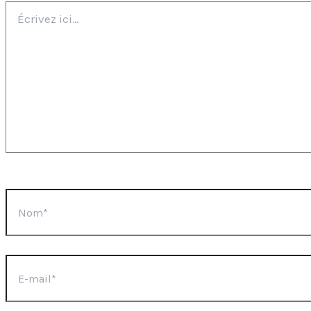
Écrivez
ici…
Nom*
E-
mail*