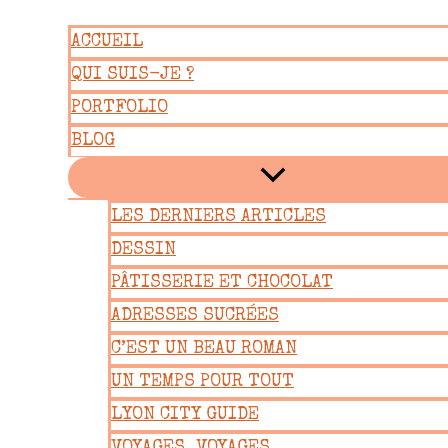
Aller
ACCUEIL
au
QUI SUIS-JE ?
contenu
PORTFOLIO
BLOG
LES DERNIERS ARTICLES
DESSIN
PÂTISSERIE ET CHOCOLAT
ADRESSES SUCRÉES
C’EST UN BEAU ROMAN
UN TEMPS POUR TOUT
LYON CITY GUIDE