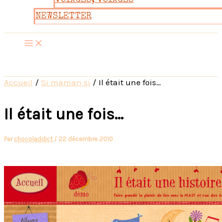
VOYAGES, VOYAGES
NEWSLETTER
Accueil
Si maman si
Il était une fois…
Il était une fois…
Par
chocoladdict
/
22 décembre 2010