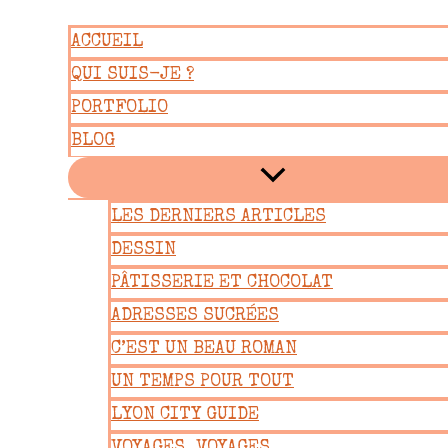
Aller
ACCUEIL
au
QUI SUIS-JE ?
contenu
PORTFOLIO
BLOG
LES DERNIERS ARTICLES
DESSIN
PÂTISSERIE ET CHOCOLAT
ADRESSES SUCRÉES
C’EST UN BEAU ROMAN
UN TEMPS POUR TOUT
LYON CITY GUIDE