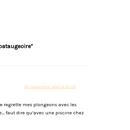
.pataugeoire”
30 novembre -0001 à 00:00
e regrette mes plongeons avec les
se… faut dire qu’avec une piscine chez