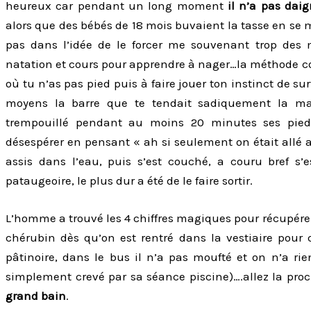
heureux car pendant un long moment
il n’a pas dai
alors que des bébés de 18 mois buvaient la tasse en se 
pas dans l’idée de le forcer me souvenant trop des 
natation et cours pour apprendre à nager…la méthode cons
où tu n’as pas pied puis à faire jouer ton instinct de sur
moyens la barre que te tendait sadiquement la maî
trempouillé pendant au moins 20 minutes ses pie
désespérer en pensant « ah si seulement on était allé a
assis dans l’eau, puis s’est couché, a couru bref s’
pataugeoire, le plus dur a été de le faire sortir.
L’homme a trouvé les 4 chiffres magiques pour récupérer 
chérubin dès qu’on est rentré dans la vestiaire pour 
pâtinoire, dans le bus il n’a pas moufté et on n’a rie
simplement crevé par sa séance piscine)….allez la proc
grand bain
.