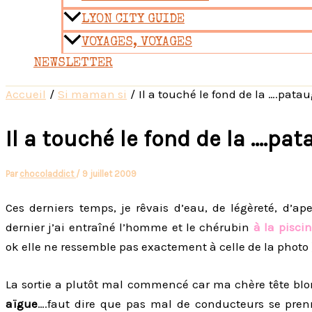
LYON CITY GUIDE
VOYAGES, VOYAGES
NEWSLETTER
Accueil
Si maman si
Il a touché le fond de la ….pata
Il a touché le fond de la ….pa
Par
chocoladdict
/
9 juillet 2009
Ces derniers temps, je rêvais d’eau, de légèreté, d’a
dernier j’ai entraîné l’homme et le chérubin
à la pisci
ok elle ne ressemble pas exactement à celle de la photo 
La sortie a plutôt mal commencé car ma chère tête blo
aïgue
….faut dire que pas mal de conducteurs se pren