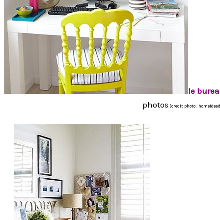
le bure
photos
(credit photo : homeidea