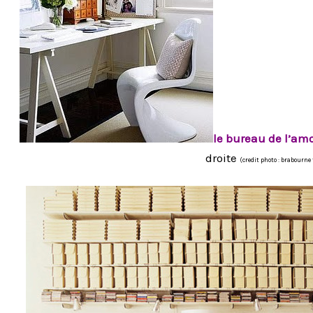
le bureau de l’am
droite
(credit photo : brabourne