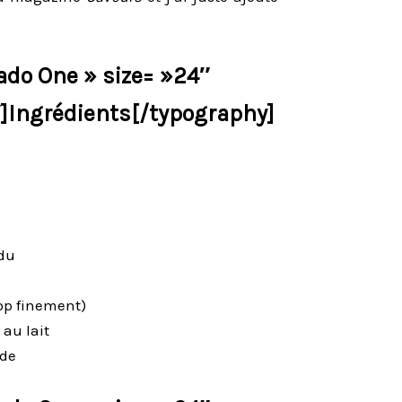
do One » size= »24″
]Ingrédients[/typography]
ndu
op finement)
 au lait
ide