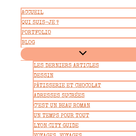
Aller
ACCUEIL
au
QUI SUIS-JE ?
contenu
PORTFOLIO
BLOG
LES DERNIERS ARTICLES
DESSIN
PÂTISSERIE ET CHOCOLAT
ADRESSES SUCRÉES
C’EST UN BEAU ROMAN
UN TEMPS POUR TOUT
LYON CITY GUIDE