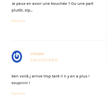
Je peux en avoir une bouchée ? Ou une part
plutôt, stp…
Répondre
cleopat
3 avril 2013 à 16:10
ben voilà j arrive trop tard il n y en a plus !
soupiiiiir !
Répondre