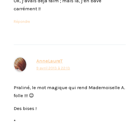
Ok, j’avais déjà faim ; mais là, j’en bave
carrément !!
Répondre
AnneLaureT
9 avril 2013 à 22:13
Praliné, le mot magique qui rend Mademoiselle A.
folle !!! 😉
Des bises !
*