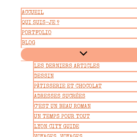
Aller
ACCUEIL
au
QUI SUIS-JE ?
contenu
PORTFOLIO
BLOG
LES DERNIERS ARTICLES
DESSIN
PÂTISSERIE ET CHOCOLAT
ADRESSES SUCRÉES
C’EST UN BEAU ROMAN
UN TEMPS POUR TOUT
LYON CITY GUIDE