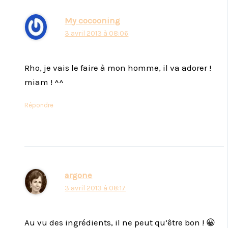
My cocooning
3 avril 2013 à 08:06
Rho, je vais le faire à mon homme, il va adorer !
miam ! ^^
Répondre
argone
3 avril 2013 à 08:17
Au vu des ingrédients, il ne peut qu’être bon ! 😀