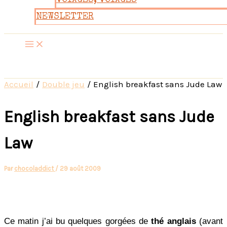
VOYAGES, VOYAGES
NEWSLETTER
Accueil
Double jeu
English breakfast sans Jude Law
English breakfast sans Jude
Law
Par
chocoladdict
/
29 août 2009
Ce matin j’ai bu quelques gorgées de
thé anglais
(avant