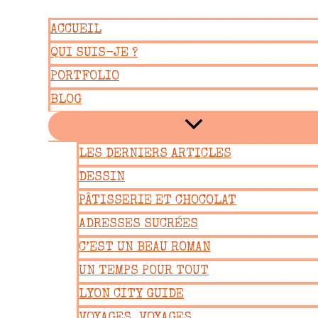
Aller
ACCUEIL
au
QUI SUIS-JE ?
contenu
PORTFOLIO
BLOG
LES DERNIERS ARTICLES
DESSIN
PÂTISSERIE ET CHOCOLAT
ADRESSES SUCRÉES
C’EST UN BEAU ROMAN
UN TEMPS POUR TOUT
LYON CITY GUIDE