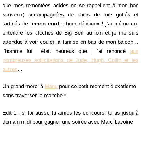
que mes remontées acides ne se rappellent à mon bon
souvenir) accompagnées de pains de mie grillés et
tartinés de
lemon curd
….hum délicieux ! j’ai même cru
entendre les cloches de Big Ben au loin et je me suis
attendue à voir couler la tamise en bas de mon balcon…
l’homme lui était heureux que j ‘ai renoncé
aux
nombreuses sollicitations de Jude, Hugh, Collin et les
autres
…
Un grand merci à
Manu
pour ce petit moment d’exotisme
!!
sans traverser la manche
Edit 1
: si toi aussi, tu aimes les concours, tu as jusqu’à
demain midi pour gagner une soirée avec Marc Lavoine