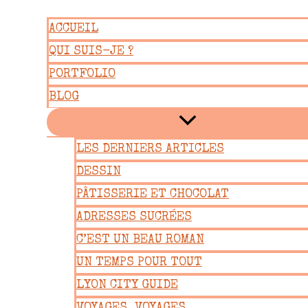
Aller
ACCUEIL
au
QUI SUIS-JE ?
contenu
PORTFOLIO
BLOG
LES DERNIERS ARTICLES
DESSIN
PÂTISSERIE ET CHOCOLAT
ADRESSES SUCRÉES
C’EST UN BEAU ROMAN
UN TEMPS POUR TOUT
LYON CITY GUIDE