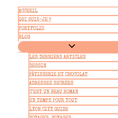
Aller
ACCUEIL
au
QUI SUIS-JE ?
contenu
PORTFOLIO
BLOG
LES DERNIERS ARTICLES
DESSIN
PÂTISSERIE ET CHOCOLAT
ADRESSES SUCRÉES
C’EST UN BEAU ROMAN
UN TEMPS POUR TOUT
LYON CITY GUIDE