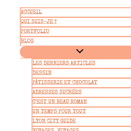
Aller
ACCUEIL
au
QUI SUIS-JE ?
contenu
PORTFOLIO
BLOG
LES DERNIERS ARTICLES
DESSIN
PÂTISSERIE ET CHOCOLAT
ADRESSES SUCRÉES
C’EST UN BEAU ROMAN
UN TEMPS POUR TOUT
LYON CITY GUIDE