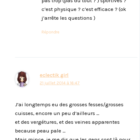
pas trop (pas du tout ? ) sportives ?
c’est physique ? c’est efficace ? (ok
j’arrête les questions )
Répondre
eclectik girl
21 juillet 2014 à 16:47
J’ai longtemps eu des grosses fesses/grosses
cuisses, encore un peu d’ailleurs …
et des vergétures, et des veines apparentes
because peau pale …
Mais mince, je me dis que les gens sont là pour