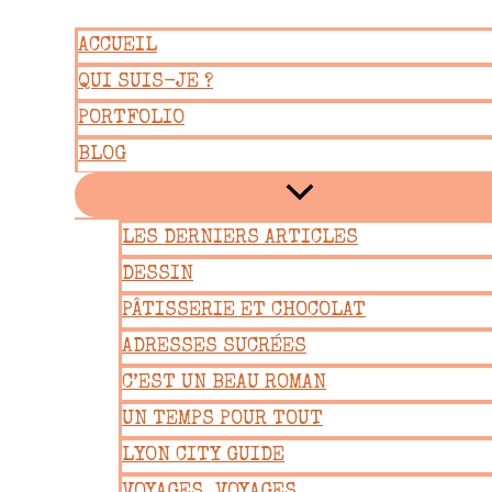
Aller
ACCUEIL
au
QUI SUIS-JE ?
contenu
PORTFOLIO
BLOG
LES DERNIERS ARTICLES
DESSIN
PÂTISSERIE ET CHOCOLAT
ADRESSES SUCRÉES
C’EST UN BEAU ROMAN
UN TEMPS POUR TOUT
LYON CITY GUIDE