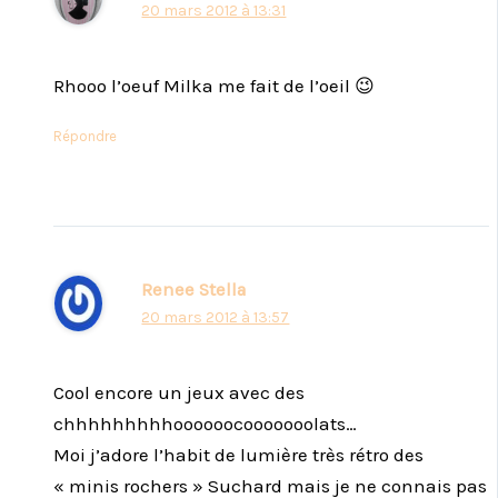
20 mars 2012 à 13:31
Rhooo l’oeuf Milka me fait de l’oeil 😉
Répondre
Renee Stella
20 mars 2012 à 13:57
Cool encore un jeux avec des
chhhhhhhhhoooooocooooooolats…
Moi j’adore l’habit de lumière très rétro des
« minis rochers » Suchard mais je ne connais pas