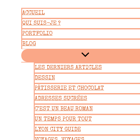
Aller
ACCUEIL
au
QUI SUIS-JE ?
contenu
PORTFOLIO
BLOG
LES DERNIERS ARTICLES
DESSIN
PÂTISSERIE ET CHOCOLAT
ADRESSES SUCRÉES
C’EST UN BEAU ROMAN
UN TEMPS POUR TOUT
LYON CITY GUIDE