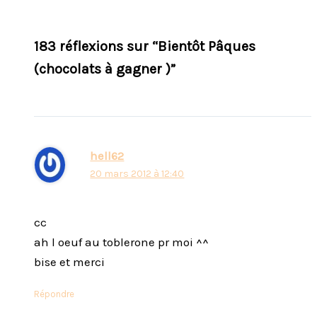
183 réflexions sur “Bientôt Pâques
(chocolats à gagner )”
hell62
20 mars 2012 à 12:40
cc
ah l oeuf au toblerone pr moi ^^
bise et merci
Répondre