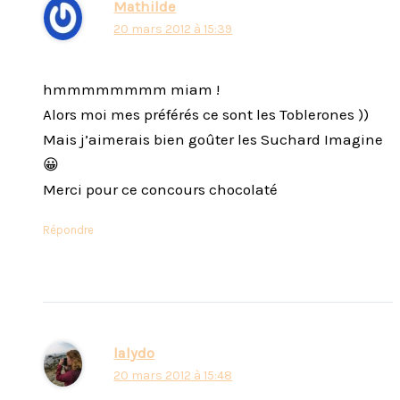
Mathilde
20 mars 2012 à 15:39
hmmmmmmmm miam !
Alors moi mes préférés ce sont les Toblerones ))
Mais j’aimerais bien goûter les Suchard Imagine
😀
Merci pour ce concours chocolaté
Répondre
lalydo
20 mars 2012 à 15:48