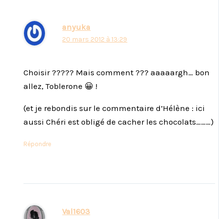
anyuka
20 mars 2012 à 13:29
Choisir ????? Mais comment ??? aaaaargh… bon
allez, Toblerone 😀 !
(et je rebondis sur le commentaire d’Hélène : ici
aussi Chéri est obligé de cacher les chocolats………)
Répondre
Val1603