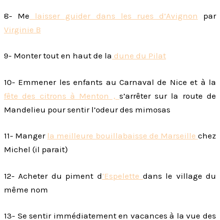
8- Me
laisser guider dans les rues d’Avignon
par
Virginie B
9- Monter tout en haut de la
dune du Pilat
10- Emmener les enfants au Carnaval de Nice et à la
fête des citrons à Menton ,
s’arrêter sur la route de
Mandelieu pour sentir l’odeur des mimosas
11- Manger
la meilleure bouillabaisse de Marseille
chez
Michel (il parait)
12- Acheter du piment d
‘Espelette
dans le village du
même nom
13- Se sentir immédiatement en vacances à la vue des