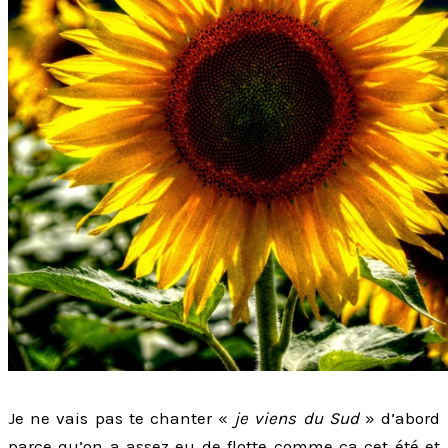
Je ne vais pas te chanter «
je viens du Sud
» d’abord
parce qu’on a assez eu de flotte comme ça cet été et