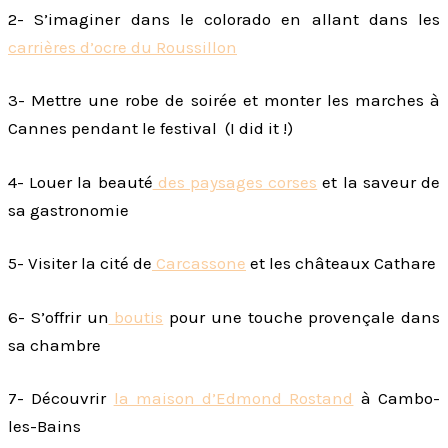
2- S’imaginer dans le colorado en allant dans les
carrières d’ocre du Roussillon
3- Mettre une robe de soirée et monter les marches à
Cannes pendant le festival (I did it !)
4- Louer la beauté
des paysages corses
et la saveur de
sa gastronomie
5- Visiter la cité de
Carcassone
et les châteaux Cathare
6- S’offrir un
boutis
pour une touche provençale dans
sa chambre
7- Découvrir
la maison d’Edmond Rostand
à Cambo-
les-Bains