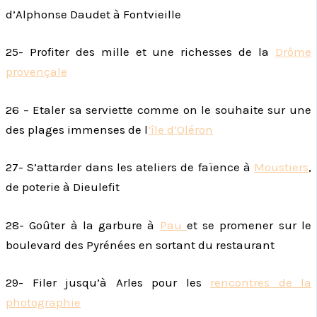
d’Alphonse Daudet à Fontvieille
25- Profiter des mille et une richesses de la
Drôme
provençale
26 – Etaler sa serviette comme on le souhaite sur une
des plages immenses de l
‘île d’Oléron
27- S’attarder dans les ateliers de faïence à
Moustiers
,
de poterie à Dieulefit
28- Goûter à la garbure à
Pau
et se promener sur le
boulevard des Pyrénées en sortant du restaurant
29- Filer jusqu’à Arles pour les
rencontres de la
photographie