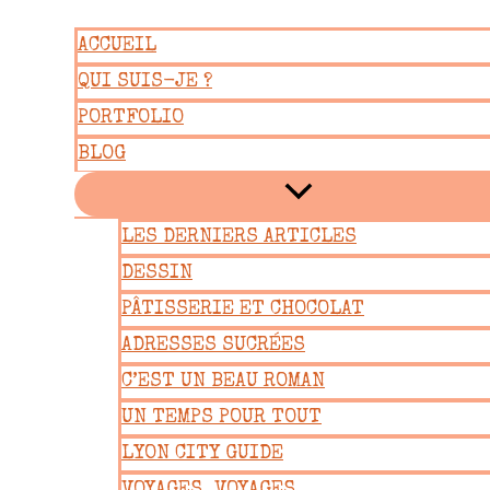
Aller
ACCUEIL
au
QUI SUIS-JE ?
contenu
PORTFOLIO
BLOG
LES DERNIERS ARTICLES
DESSIN
PÂTISSERIE ET CHOCOLAT
ADRESSES SUCRÉES
C’EST UN BEAU ROMAN
UN TEMPS POUR TOUT
LYON CITY GUIDE