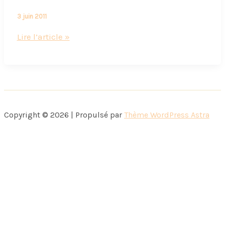
3 juin 2011
Relation
Lire l’article »
extra-
conjugale….virtuelle
:
Quand
souffle
Copyright © 2026 | Propulsé par
Thème WordPress Astra
le
vent
du
Nord