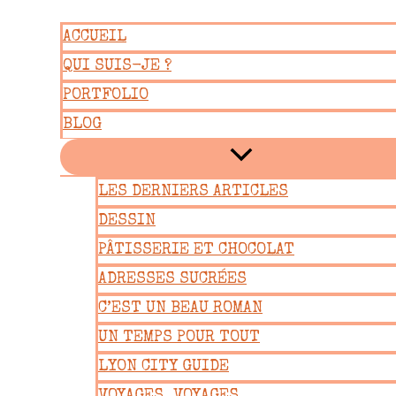
Aller
ACCUEIL
au
QUI SUIS-JE ?
contenu
PORTFOLIO
BLOG
LES DERNIERS ARTICLES
DESSIN
PÂTISSERIE ET CHOCOLAT
ADRESSES SUCRÉES
C’EST UN BEAU ROMAN
UN TEMPS POUR TOUT
LYON CITY GUIDE