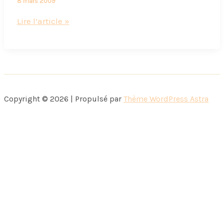
8 mars 2009
Quand
Lire l’article »
les
rochers
Suchard
font
leur
Copyright © 2026 | Propulsé par
Thème WordPress Astra
pub