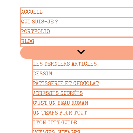
Aller
ACCUEIL
au
QUI SUIS-JE ?
contenu
PORTFOLIO
BLOG
LES DERNIERS ARTICLES
DESSIN
PÂTISSERIE ET CHOCOLAT
ADRESSES SUCRÉES
C’EST UN BEAU ROMAN
UN TEMPS POUR TOUT
LYON CITY GUIDE