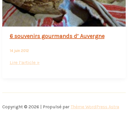
6 souvenirs gourmands d’ Auvergne
14 juin 2012
6
Lire l’article »
souvenirs
gourmands
d’
Auvergne
Copyright © 2026 | Propulsé par
Thème WordPress Astra