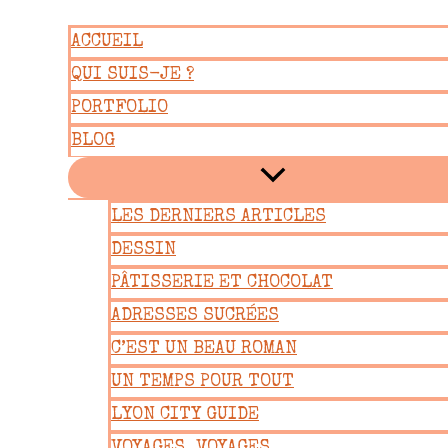
Aller
ACCUEIL
au
QUI SUIS-JE ?
contenu
PORTFOLIO
BLOG
LES DERNIERS ARTICLES
DESSIN
PÂTISSERIE ET CHOCOLAT
ADRESSES SUCRÉES
C’EST UN BEAU ROMAN
UN TEMPS POUR TOUT
LYON CITY GUIDE