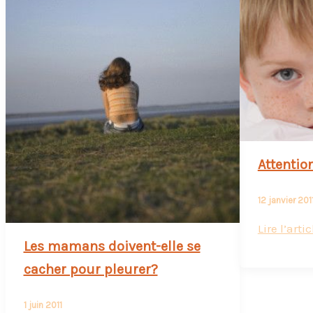
Attentio
12 janvier 201
Attention,
Lire l’artic
Les mamans doivent-elle se
enfant
sensible
cacher pour pleurer?
1 juin 2011