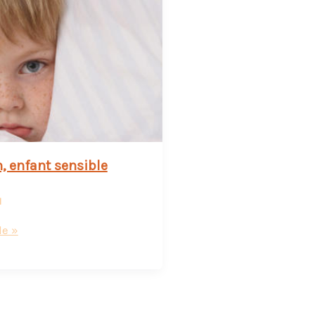
n, enfant sensible
1
le »