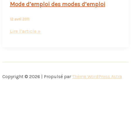
Mode d’emploi des modes d’emploi
12 avril 2011
Mode
Lire l’article »
d’emploi
des
modes
d’emploi
Copyright © 2026 | Propulsé par
Thème WordPress Astra