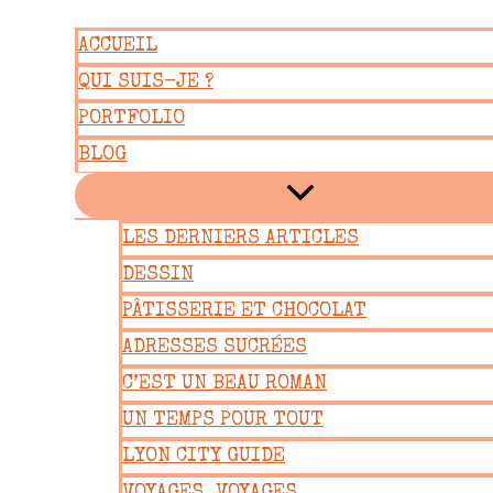
Aller
ACCUEIL
au
QUI SUIS-JE ?
contenu
PORTFOLIO
BLOG
LES DERNIERS ARTICLES
DESSIN
PÂTISSERIE ET CHOCOLAT
ADRESSES SUCRÉES
C’EST UN BEAU ROMAN
UN TEMPS POUR TOUT
LYON CITY GUIDE