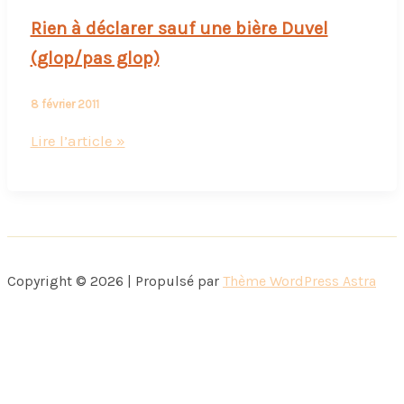
Rien à déclarer sauf une bière Duvel
(glop/pas glop)
8 février 2011
Rien
Lire l’article »
à
déclarer
sauf
une
bière
Copyright © 2026 | Propulsé par
Thème WordPress Astra
Duvel
(glop/pas
glop)