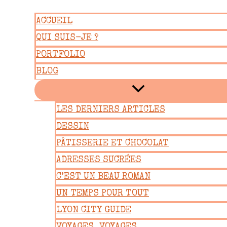
Aller
ACCUEIL
au
QUI SUIS-JE ?
contenu
PORTFOLIO
BLOG
LES DERNIERS ARTICLES
DESSIN
PÂTISSERIE ET CHOCOLAT
ADRESSES SUCRÉES
C’EST UN BEAU ROMAN
UN TEMPS POUR TOUT
LYON CITY GUIDE