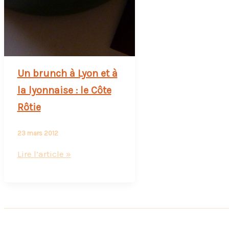
Un brunch à Lyon et à
la lyonnaise : le Côte
Rôtie
23 mars 2012
Un
Lire l’article »
brunch
à
Lyon
et
à