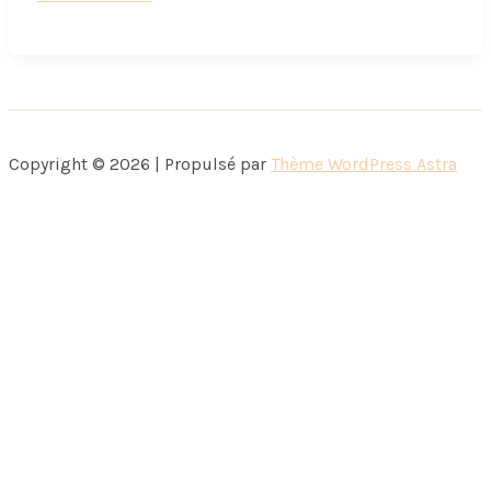
secrets
des
petits
choux
parfaits
Copyright © 2026 | Propulsé par
Thème WordPress Astra
avec
Philippe
Urraca