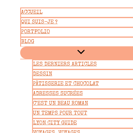
Aller
ACCUEIL
au
QUI SUIS-JE ?
contenu
PORTFOLIO
BLOG
LES DERNIERS ARTICLES
DESSIN
PÂTISSERIE ET CHOCOLAT
ADRESSES SUCRÉES
C’EST UN BEAU ROMAN
UN TEMPS POUR TOUT
LYON CITY GUIDE