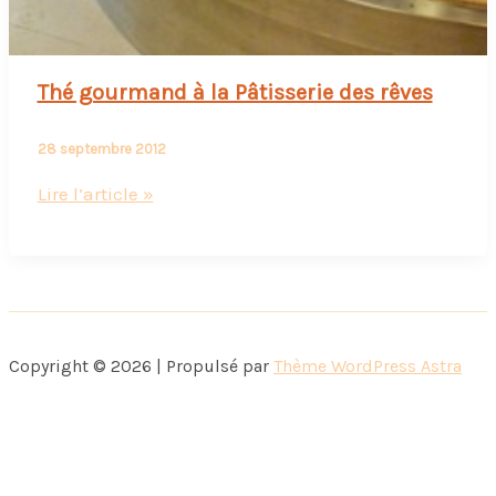
Thé gourmand à la Pâtisserie des rêves
28 septembre 2012
Thé
Lire l’article »
gourmand
à
la
Pâtisserie
des
Copyright © 2026 | Propulsé par
Thème WordPress Astra
rêves