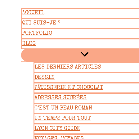
Aller
ACCUEIL
au
QUI SUIS-JE ?
contenu
PORTFOLIO
BLOG
LES DERNIERS ARTICLES
DESSIN
PÂTISSERIE ET CHOCOLAT
ADRESSES SUCRÉES
C’EST UN BEAU ROMAN
UN TEMPS POUR TOUT
LYON CITY GUIDE