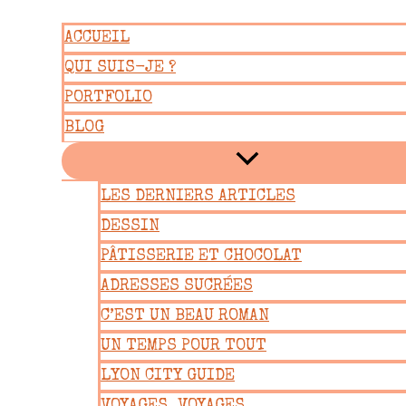
Aller
ACCUEIL
au
QUI SUIS-JE ?
contenu
PORTFOLIO
BLOG
LES DERNIERS ARTICLES
DESSIN
PÂTISSERIE ET CHOCOLAT
ADRESSES SUCRÉES
C’EST UN BEAU ROMAN
UN TEMPS POUR TOUT
LYON CITY GUIDE