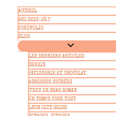
Aller
ACCUEIL
au
QUI SUIS-JE ?
contenu
PORTFOLIO
BLOG
LES DERNIERS ARTICLES
DESSIN
PÂTISSERIE ET CHOCOLAT
ADRESSES SUCRÉES
C’EST UN BEAU ROMAN
UN TEMPS POUR TOUT
LYON CITY GUIDE