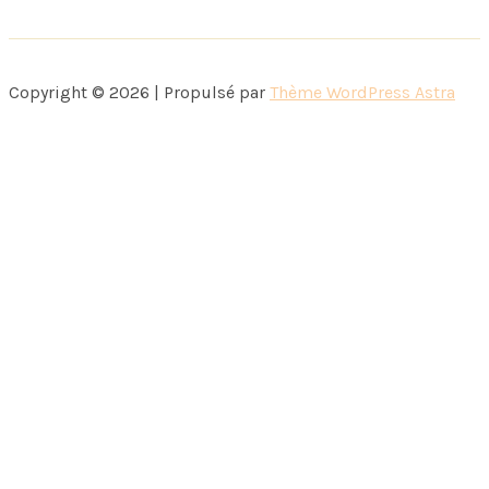
pâte
à
tartiner
Copyright © 2026 | Propulsé par
Thème WordPress Astra
Nocciolata