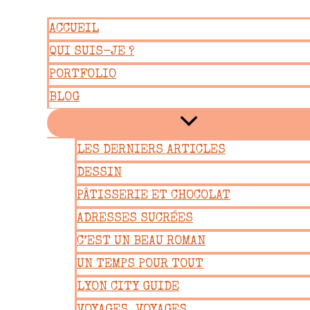
Aller
ACCUEIL
au
QUI SUIS-JE ?
contenu
PORTFOLIO
BLOG
LES DERNIERS ARTICLES
DESSIN
PÂTISSERIE ET CHOCOLAT
ADRESSES SUCRÉES
C’EST UN BEAU ROMAN
UN TEMPS POUR TOUT
LYON CITY GUIDE