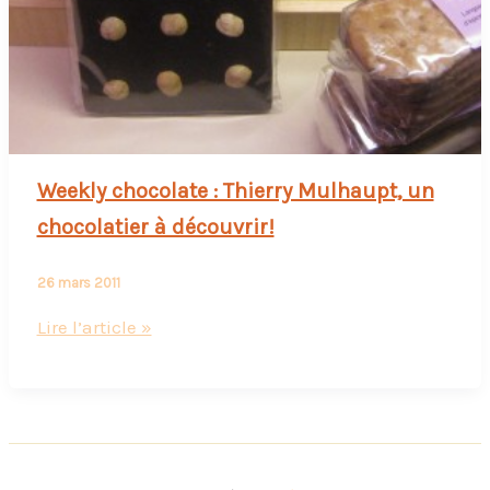
Weekly chocolate : Thierry Mulhaupt, un
chocolatier à découvrir!
26 mars 2011
Weekly
Lire l’article »
chocolate
:
Thierry
Mulhaupt,
un