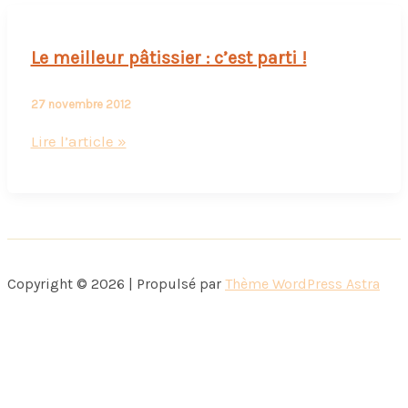
Le meilleur pâtissier : c’est parti !
27 novembre 2012
Le
Lire l’article »
meilleur
pâtissier
:
c’est
parti
Copyright © 2026 | Propulsé par
Thème WordPress Astra
!