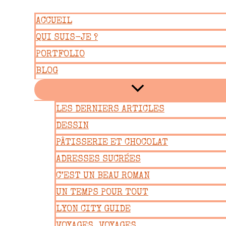
Aller
ACCUEIL
au
QUI SUIS-JE ?
contenu
PORTFOLIO
BLOG
LES DERNIERS ARTICLES
DESSIN
PÂTISSERIE ET CHOCOLAT
ADRESSES SUCRÉES
C’EST UN BEAU ROMAN
UN TEMPS POUR TOUT
LYON CITY GUIDE