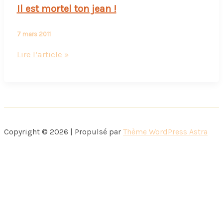
Il est mortel ton jean !
7 mars 2011
Il
Lire l’article »
est
mortel
ton
jean
!
Copyright © 2026 | Propulsé par
Thème WordPress Astra