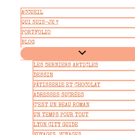
Aller
ACCUEIL
au
QUI SUIS-JE ?
contenu
PORTFOLIO
BLOG
LES DERNIERS ARTICLES
DESSIN
PÂTISSERIE ET CHOCOLAT
ADRESSES SUCRÉES
C’EST UN BEAU ROMAN
UN TEMPS POUR TOUT
LYON CITY GUIDE