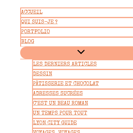
Aller
ACCUEIL
au
QUI SUIS-JE ?
contenu
PORTFOLIO
BLOG
LES DERNIERS ARTICLES
DESSIN
PÂTISSERIE ET CHOCOLAT
ADRESSES SUCRÉES
C’EST UN BEAU ROMAN
UN TEMPS POUR TOUT
LYON CITY GUIDE