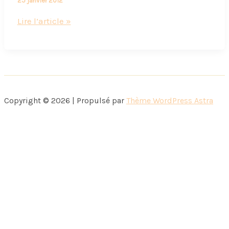
25 janvier 2012
Maman,
Lire l’article »
les
filles
m’adorent
..avec
mes
Copyright © 2026 | Propulsé par
Thème WordPress Astra
lunettes