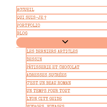
Aller
ACCUEIL
au
QUI SUIS-JE ?
contenu
PORTFOLIO
BLOG
LES DERNIERS ARTICLES
DESSIN
PÂTISSERIE ET CHOCOLAT
ADRESSES SUCRÉES
C’EST UN BEAU ROMAN
UN TEMPS POUR TOUT
LYON CITY GUIDE