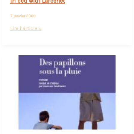
In bed with Larcenet
7 janvier 2009
In
Lire l’article »
bed
with
Larcenet