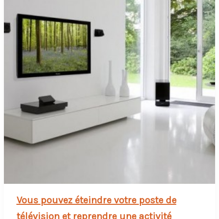
à
Lyon
ce
week-
end
Vous pouvez éteindre votre poste de
télévision et reprendre une activité