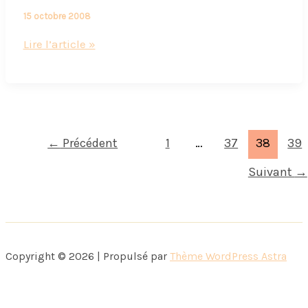
15 octobre 2008
Lorsque
Lire l’article »
le
livre
paraît
←
Précédent
1
…
37
38
39
Suivant
→
Copyright © 2026 | Propulsé par
Thème WordPress Astra