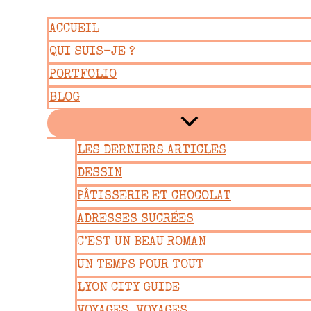
Aller
ACCUEIL
au
QUI SUIS-JE ?
contenu
PORTFOLIO
BLOG
LES DERNIERS ARTICLES
DESSIN
PÂTISSERIE ET CHOCOLAT
ADRESSES SUCRÉES
C’EST UN BEAU ROMAN
UN TEMPS POUR TOUT
LYON CITY GUIDE