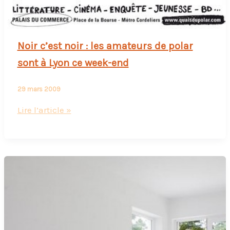
Noir c’est noir : les amateurs de polar
sont à Lyon ce week-end
29 mars 2009
Noir
Lire l’article »
c’est
noir
:
les
amateurs
de
polar
sont