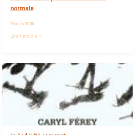
normale
19 mars 2009
Vous
Lire l’article »
pouvez
éteindre
votre
poste
de
télévision
et
reprendre
une
activité
normale