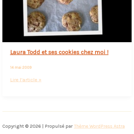
Laura Todd et ses cookies chez moi !
14 mai 2009
Laura
Lire l’article »
Todd
et
ses
cookies
chez
Copyright © 2026 | Propulsé par
Thème WordPress Astra
moi