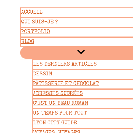
Aller
ACCUEIL
au
QUI SUIS-JE ?
contenu
PORTFOLIO
BLOG
LES DERNIERS ARTICLES
DESSIN
PÂTISSERIE ET CHOCOLAT
ADRESSES SUCRÉES
C’EST UN BEAU ROMAN
UN TEMPS POUR TOUT
LYON CITY GUIDE