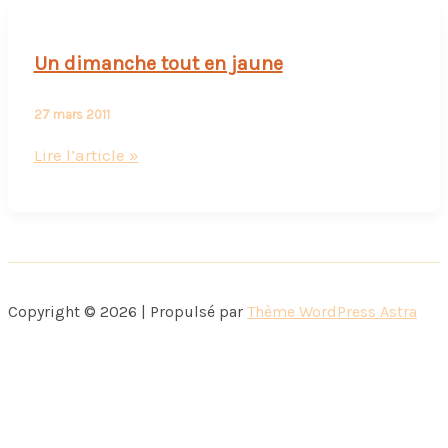
Un dimanche tout en jaune
27 mars 2011
Un
Lire l’article »
dimanche
tout
en
jaune
Copyright © 2026 | Propulsé par
Thème WordPress Astra