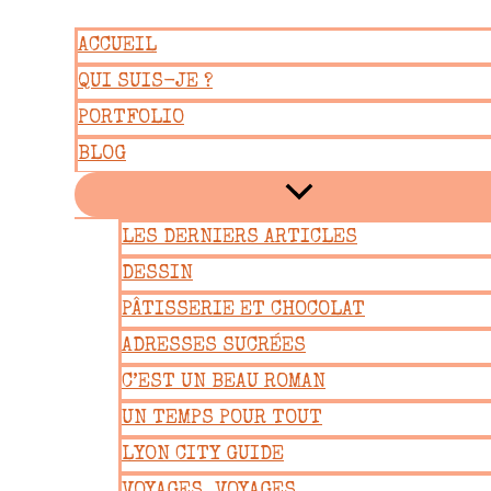
Aller
ACCUEIL
au
QUI SUIS-JE ?
contenu
PORTFOLIO
BLOG
LES DERNIERS ARTICLES
DESSIN
PÂTISSERIE ET CHOCOLAT
ADRESSES SUCRÉES
C’EST UN BEAU ROMAN
UN TEMPS POUR TOUT
LYON CITY GUIDE