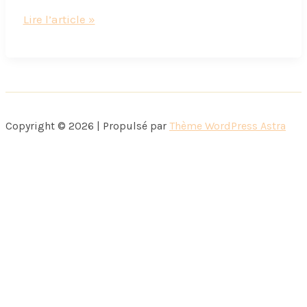
Maman
Lire l’article »
gourmande,
enfant
aussi
?
(idées
Copyright © 2026 | Propulsé par
Thème WordPress Astra
cadeaux
inside)