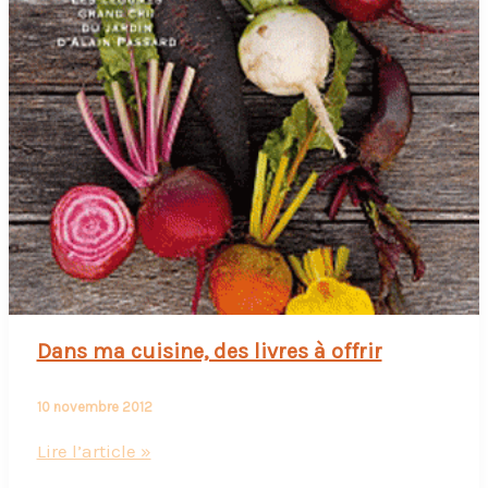
Dans ma cuisine, des livres à offrir
10 novembre 2012
Dans
Lire l’article »
ma