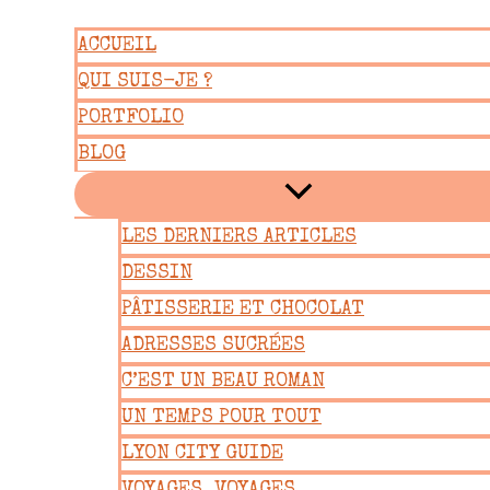
Aller
ACCUEIL
au
QUI SUIS-JE ?
contenu
PORTFOLIO
BLOG
LES DERNIERS ARTICLES
DESSIN
PÂTISSERIE ET CHOCOLAT
ADRESSES SUCRÉES
C’EST UN BEAU ROMAN
UN TEMPS POUR TOUT
LYON CITY GUIDE