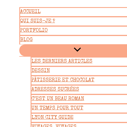
Aller
ACCUEIL
au
QUI SUIS-JE ?
contenu
PORTFOLIO
BLOG
LES DERNIERS ARTICLES
DESSIN
PÂTISSERIE ET CHOCOLAT
ADRESSES SUCRÉES
C’EST UN BEAU ROMAN
UN TEMPS POUR TOUT
LYON CITY GUIDE