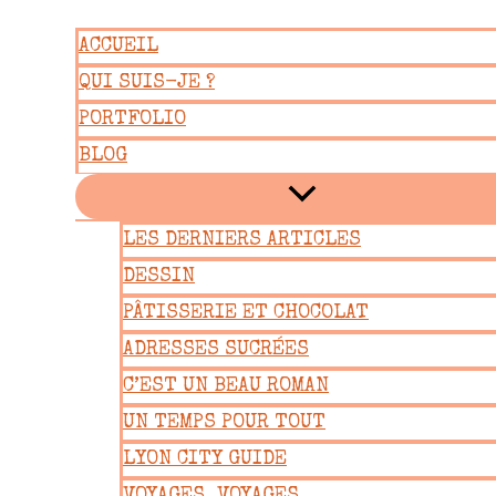
Aller
ACCUEIL
au
QUI SUIS-JE ?
contenu
PORTFOLIO
BLOG
LES DERNIERS ARTICLES
DESSIN
PÂTISSERIE ET CHOCOLAT
ADRESSES SUCRÉES
C’EST UN BEAU ROMAN
UN TEMPS POUR TOUT
LYON CITY GUIDE