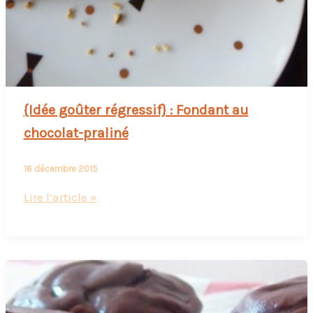
{Idée goûter régressif} : Fondant au
chocolat-praliné
16 décembre 2015
{Idée
Lire l’article »
goûter
régressif}
:
Fondant
au