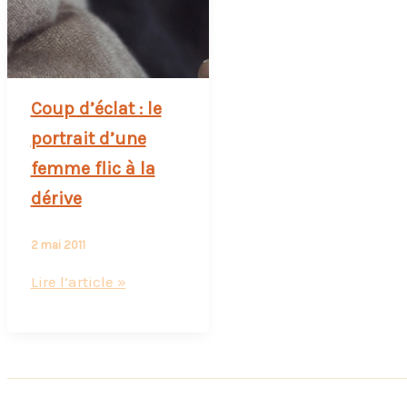
Coup d’éclat : le
portrait d’une
femme flic à la
dérive
2 mai 2011
Coup
Lire l’article »
d’éclat
:
le
portrait