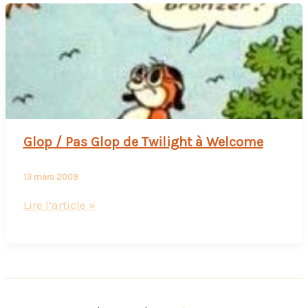
Glop / Pas Glop de Twilight à Welcome
13 mars 2009
Glop
Lire l’article »
/
Pas
Glop
de
Twilight