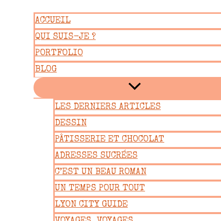
Aller
ACCUEIL
au
QUI SUIS-JE ?
contenu
PORTFOLIO
BLOG
LES DERNIERS ARTICLES
DESSIN
PÂTISSERIE ET CHOCOLAT
ADRESSES SUCRÉES
C’EST UN BEAU ROMAN
UN TEMPS POUR TOUT
LYON CITY GUIDE