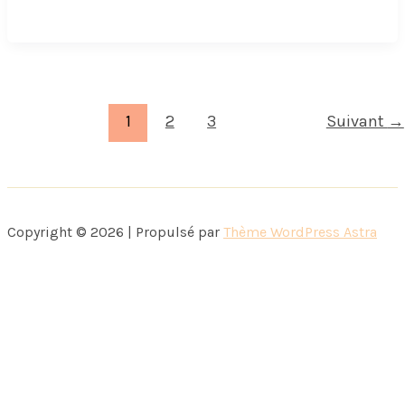
de
Masterchef,
épisode
2,
saison
1
2
3
Suivant
→
3
Copyright © 2026 | Propulsé par
Thème WordPress Astra