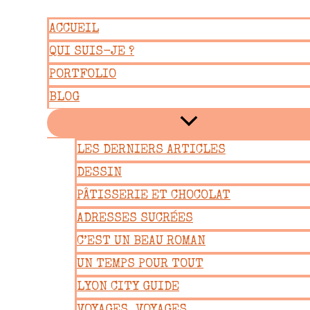
Aller
ACCUEIL
au
QUI SUIS-JE ?
contenu
PORTFOLIO
BLOG
LES DERNIERS ARTICLES
DESSIN
PÂTISSERIE ET CHOCOLAT
ADRESSES SUCRÉES
C’EST UN BEAU ROMAN
UN TEMPS POUR TOUT
LYON CITY GUIDE