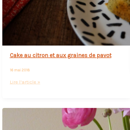
Cake au citron et aux graines de pavot
16 mai 2018
Cake
Lire l’article »
au
citron
et
aux
graines