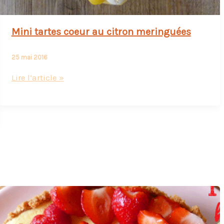
Mini tartes coeur au citron meringuées
25 mai 2016
Mini
Lire l’article »
tartes
coeur
au
citron
meringuées