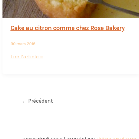
Cake au citron comme chez Rose Bakery
30 mars 2016
Cake
Lire l’article »
au
citron
comme
chez
Rose
←
Précédent
Bakery