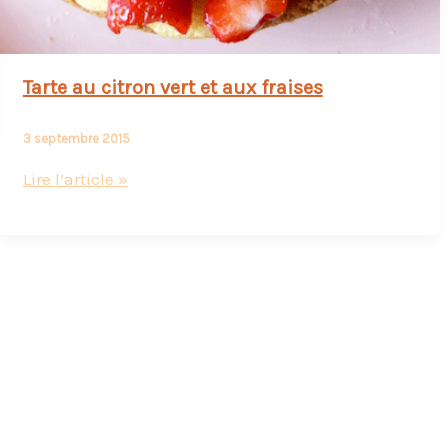
Tarte au citron vert et aux fraises
3 septembre 2015
Tarte
Lire l’article »
au
citron
vert
et
aux
fraises