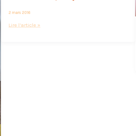
2 mars 2016
Crèmes
Lire l’article »
citron
façon
Key
Lime
Pie