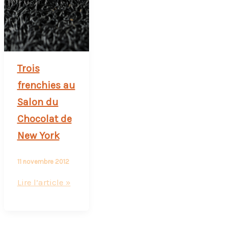
Trois
frenchies au
Salon du
Chocolat de
New York
11 novembre 2012
Trois
Lire l’article »
frenchies
au
Salon