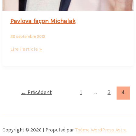
Pavlova façon Michalak
20 septembre 2012
Pavlova
Lire l’article »
façon
Michalak
←
Précédent
1
…
3
4
Copyright © 2026 | Propulsé par
Thème WordPress Astra