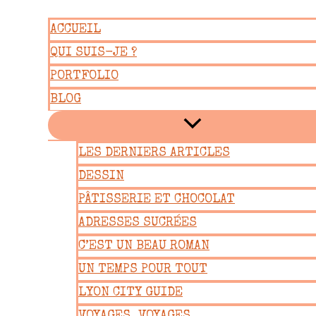
Aller
ACCUEIL
au
QUI SUIS-JE ?
contenu
PORTFOLIO
BLOG
LES DERNIERS ARTICLES
DESSIN
PÂTISSERIE ET CHOCOLAT
ADRESSES SUCRÉES
C’EST UN BEAU ROMAN
UN TEMPS POUR TOUT
LYON CITY GUIDE