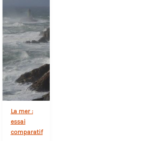
La mer :
essai
comparatif